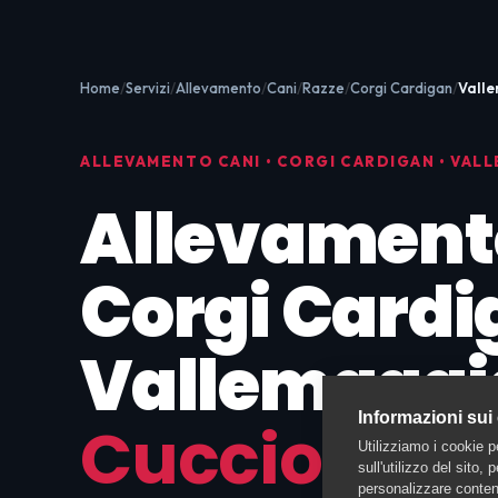
Home
Servizi
Allevamento
Cani
Razze
Corgi Cardigan
Vall
ALLEVAMENTO CANI • CORGI CARDIGAN • VAL
Allevament
Corgi Cardi
Vallemaggi
Informazioni sui
Cuccioli da
Utilizziamo i cookie p
sull'utilizzo del sito,
personalizzare contenu