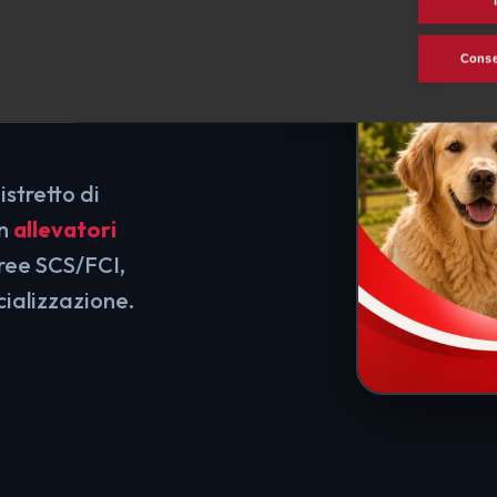
Consen
istretto di
on
allevatori
gree SCS/FCI,
cializzazione.