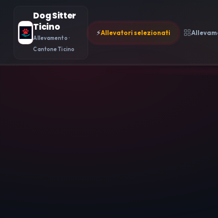
Dog Sitter
Ticino
⚡
Allevatori selezionati
Allevam
Allevamento ·
Cantone Ticino