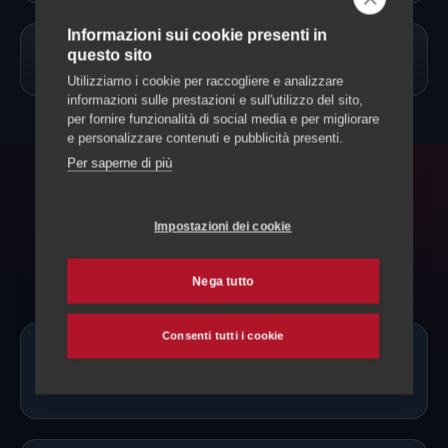
Informazioni sui cookie presenti in
questo sito
→
Allevamento Cani
Utilizziamo i cookie per raccogliere e analizzare
informazioni sulle prestazioni e sull'utilizzo del sito,
per fornire funzionalità di social media e per migliorare
e personalizzare contenuti e pubblicità presenti.
Per saperne di più
FAQ
Impostazioni dei cookie
Domande frequenti
Nega tutto
Consenti tutti i cookie
Ci sono allevatori di Irish Wolfhound
proprio a Riviera?