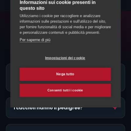
Informazioni sui cookie presenti in
questo sito
Utilizziamo i cookie per raccogliere e analizzare
informazioni sulle prestazioni e sull'utilizzo del sito,
per fornire funzionalità di social media e per migliorare
FAQ
e personalizzare contenuti e pubblicità presenti.
Domande frequenti
Per saperne di più
Impostazioni dei cookie
Ci sono allevatori di Rottweiler proprio
Nega tutto
a Bellinzona?
Consenti tutti i cookie
I cuccioli hanno il pedigree?