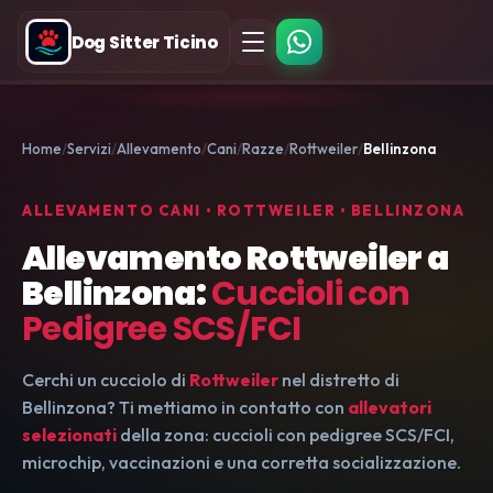
Dog Sitter Ticino
Home
Servizi
Allevamento
Cani
Razze
Rottweiler
Bellinzona
ALLEVAMENTO CANI • ROTTWEILER • BELLINZONA
Allevamento Rottweiler a
Bellinzona:
Cuccioli con
Pedigree SCS/FCI
Cerchi un cucciolo di
Rottweiler
nel distretto di
Bellinzona? Ti mettiamo in contatto con
allevatori
selezionati
della zona: cuccioli con pedigree SCS/FCI,
microchip, vaccinazioni e una corretta socializzazione.