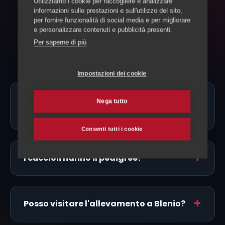
Utilizziamo i cookie per raccogliere e analizzare
informazioni sulle prestazioni e sull'utilizzo del sito,
per fornire funzionalità di social media e per migliorare
FAQ
e personalizzare contenuti e pubblicità presenti.
Domande frequenti
Per saperne di più
Impostazioni dei cookie
Ci sono allevatori di Whippet proprio a
Nega tutto
Blenio?
Consenti tutti i cookie
I cuccioli hanno il pedigree?
Posso visitare l'allevamento a Blenio?