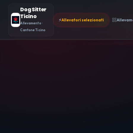
Dog Sitter
Ticino
⚡
Allevatori selezionati
Allevam
Allevamento ·
Cantone Ticino