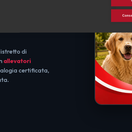
in
Consen
istretto di
on
allevatori
alogia certificata,
ata.