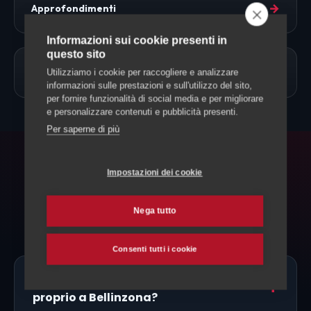
→
Approfondimenti
Informazioni sui cookie presenti in
questo sito
→
Allevamento Cavalli
Utilizziamo i cookie per raccogliere e analizzare
informazioni sulle prestazioni e sull'utilizzo del sito,
per fornire funzionalità di social media e per migliorare
e personalizzare contenuti e pubblicità presenti.
Per saperne di più
FAQ
Impostazioni dei cookie
Domande frequenti
Nega tutto
Consenti tutti i cookie
Ci sono allevatori di Pony Shetland
proprio a Bellinzona?