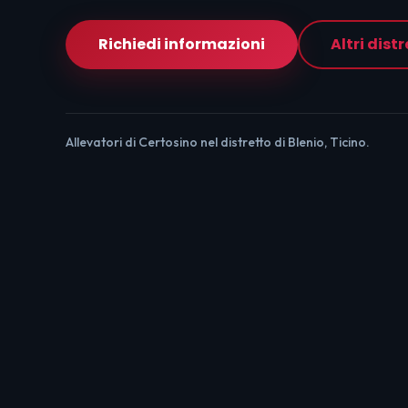
Richiedi informazioni
Altri distr
Allevatori di Certosino nel distretto di Blenio, Ticino.