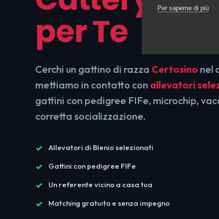
Per saperne di più
per Te
Cerchi un gattino di razza
Certosino
nel d
mettiamo in contatto con
allevatori sele
gattini con pedigree FIFe, microchip, vac
corretta socializzazione.
Allevatori di Blenio selezionati
Gattini con pedigree FIFe
Un referente vicino a casa tua
Matching gratuito e senza impegno