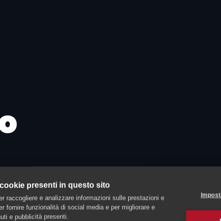
o
a la
 cookie presenti in questo sito
Impost
er raccogliere e analizzare informazioni sulle prestazioni e
sta
 per fornire funzionalità di social media e per migliorare e
ti e pubblicità presenti.