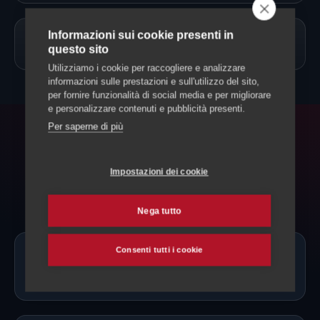
Informazioni sui cookie presenti in
→
Allevamento Pappagalli
questo sito
Utilizziamo i cookie per raccogliere e analizzare
informazioni sulle prestazioni e sull'utilizzo del sito,
per fornire funzionalità di social media e per migliorare
e personalizzare contenuti e pubblicità presenti.
Per saperne di più
FAQ
Domande frequenti
Impostazioni dei cookie
Nega tutto
Consenti tutti i cookie
Ci sono allevatori di Lori Rosso proprio
a Lugano?