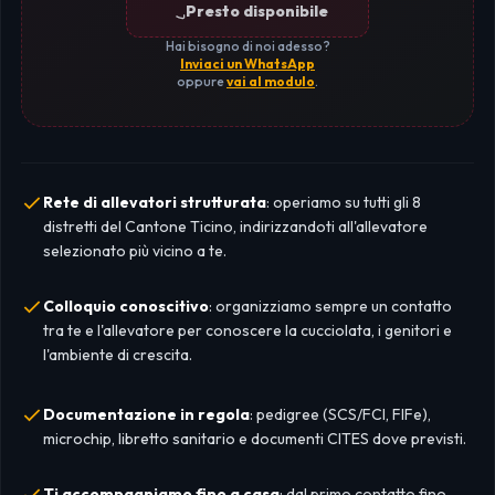
Presto disponibile
Hai bisogno di noi adesso?
Inviaci un WhatsApp
oppure
vai al modulo
.
Rete di allevatori strutturata
: operiamo su tutti gli 8
distretti del Cantone Ticino, indirizzandoti all'allevatore
selezionato più vicino a te.
Colloquio conoscitivo
: organizziamo sempre un contatto
tra te e l'allevatore per conoscere la cucciolata, i genitori e
l'ambiente di crescita.
Documentazione in regola
: pedigree (SCS/FCI, FIFe),
microchip, libretto sanitario e documenti CITES dove previsti.
Ti accompagniamo fino a casa
: dal primo contatto fino