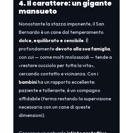
4. Il carattere: un gigante
mansueto
Nonostante la stazza imponente, il San
Bernardo è un cane dal temperamento
dolce, equilibrato e sensibile
. È
profondamente
devoto alla sua famiglia
,
con cui — come molti molossoidi — tende a
«restare cucciolo per tutta la vita»,
cercando contatto e vicinanza. Con i
bambini
ha un rapporto eccellente:
paziente e tollerante, è un compagno
affidabile (ferma restando la supervisione
necessaria con un cane di queste
dimensioni).
Conserva un naturale
istinto protettivo