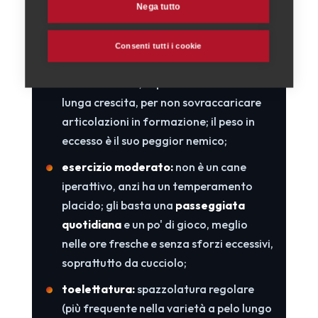
Nega tutto
adatto a spazi minimi;
alimentazione e crescita:
una dieta di
Consenti tutti i cookie
qualità e
controllata nelle quantità
è
fondamentale, soprattutto durante la
lunga crescita, per non sovraccaricare
articolazioni in formazione; il peso in
eccesso è il suo peggior nemico;
esercizio moderato:
non è un cane
iperattivo, anzi ha un temperamento
placido; gli basta una
passeggiata
quotidiana
e un po' di gioco, meglio
nelle ore fresche e senza sforzi eccessivi,
soprattutto da cucciolo;
toelettatura:
spazzolatura regolare
(più frequente nella varietà a pelo lungo