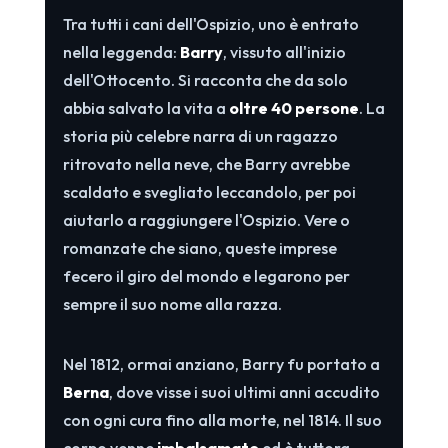
Tra tutti i cani dell'Ospizio, uno è entrato
nella leggenda:
Barry
, vissuto all'inizio
dell'Ottocento. Si racconta che da solo
abbia salvato la vita a
oltre 40 persone
. La
storia più celebre narra di un ragazzo
ritrovato nella neve, che Barry avrebbe
scaldato e svegliato leccandolo, per poi
aiutarlo a raggiungere l'Ospizio. Vere o
romanzate che siano, queste imprese
fecero il giro del mondo e legarono per
sempre il suo nome alla razza.
Nel 1812, ormai anziano, Barry fu portato a
Berna
, dove visse i suoi ultimi anni accudito
con ogni cura fino alla morte, nel 1814. Il suo
corpo venne
imbalsamato
ed è tuttora