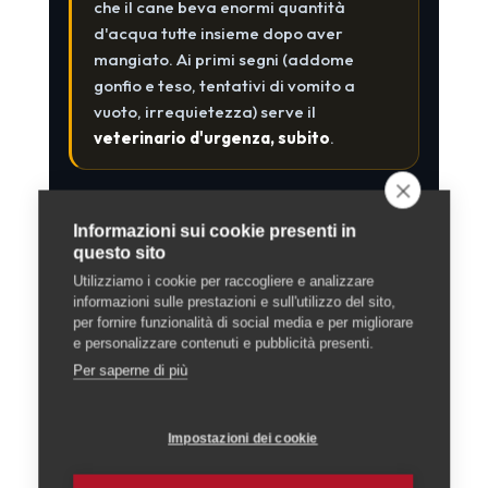
che il cane beva enormi quantità
d'acqua tutte insieme dopo aver
mangiato. Ai primi segni (addome
gonfio e teso, tentativi di vomito a
vuoto, irrequietezza) serve il
veterinario d'urgenza, subito
.
7. Cure e gestione
Informazioni sui cookie presenti in
quotidiana
questo sito
Utilizziamo i cookie per raccogliere e analizzare
Vivere con un San Bernardo significa
informazioni sulle prestazioni e sull'utilizzo del sito,
per fornire funzionalità di social media e per migliorare
organizzare la quotidianità intorno alle sue
e personalizzare contenuti e pubblicità presenti.
esigenze. Ecco i punti chiave:
Per saperne di più
spazio:
è un gigante, e ha bisogno di
Impostazioni dei cookie
muoversi comodamente in casa e,
idealmente, di un esterno; non è il cane