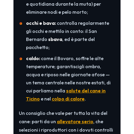
e quotidiana durante la muta) per
eliminare nodi e pelo morto;
occhi e bava:
controlla regolarmente
gli occhi e mettilo in conto: il San
Bernardo
sbava
, ed è parte del
pacchetto;
caldo:
come il Bovaro, soffre le alte
temperature; garantiscigli ombra,
acqua e riposo nelle giornate afose —
un tema centrale nelle nostre estati, di
cui parliamo nella
salute del cane in
Ticino
e nel
colpo di calore
.
Un consiglio che vale per tutta la vita del
cane: parti da un
allevatore serio
, che
selezioni i riproduttori con i dovuti controlli