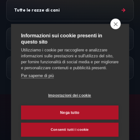
→
Tutte le razze di cani
Informazioni sui cookie presenti in
→
Approfondimenti
questo sito
Utilizziamo i cookie per raccogliere e analizzare
informazioni sulle prestazioni e sull'utilizzo del sito,
per fornire funzionalità di social media e per migliorare
→
Allevamento Cani
e personalizzare contenuti e pubblicità presenti.
Per saperne di più
Impostazioni dei cookie
FAQ
Nega tutto
Domande frequenti
Consenti tutti i cookie