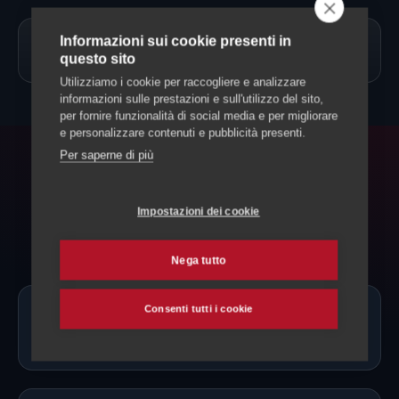
Informazioni sui cookie presenti in
→
Allevamento Cani
questo sito
Utilizziamo i cookie per raccogliere e analizzare
informazioni sulle prestazioni e sull'utilizzo del sito,
per fornire funzionalità di social media e per migliorare
e personalizzare contenuti e pubblicità presenti.
Per saperne di più
FAQ
Domande frequenti
Impostazioni dei cookie
Nega tutto
Consenti tutti i cookie
Ci sono allevatori di Epagneul Breton
proprio a Locarno?