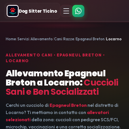
Dog Sitter Ticino
Home
Servizi
Allevamento
Cani
Razze
Epagneul Breton
Locarno
ALLEVAMENTO CANI • EPAGNEUL BRETON •
LOCARNO
Allevamento Epagneul
Breton a Locarno:
Cuccioli
Sani e Ben Socializzati
Cerchi un cucciolo di
Epagneul Breton
nel distretto di
Locarno? Ti mettiamo in contatto con
allevatori
selezionati
della zona: cuccioli con pedigree SCS/FCI,
microchip, vaccinazioni e una corretta socializzazione.