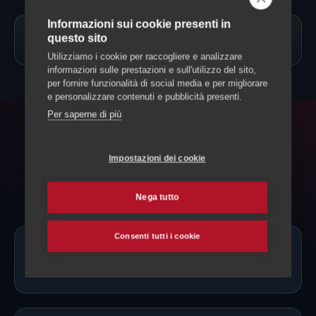
Informazioni sui cookie presenti in
questo sito
→
Allevamento Cani
Utilizziamo i cookie per raccogliere e analizzare
informazioni sulle prestazioni e sull'utilizzo del sito,
per fornire funzionalità di social media e per migliorare
e personalizzare contenuti e pubblicità presenti.
Per saperne di più
FAQ
Impostazioni dei cookie
Domande frequenti
Nega tutto
Consenti tutti i cookie
Ci sono allevatori di Epagneul Breton
proprio a Lugano?