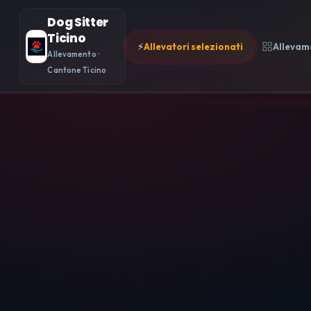
Dog Sitter
Ticino
⚡
Allevatori selezionati
Allevam
Allevamento ·
Cantone Ticino