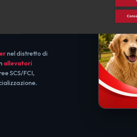
 di
Consen
er
nel distretto di
on
allevatori
gree SCS/FCI,
cializzazione.