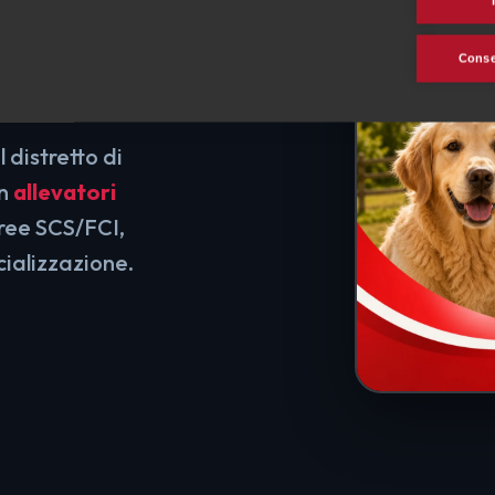
S/FCI
Consen
 distretto di
on
allevatori
gree SCS/FCI,
cializzazione.