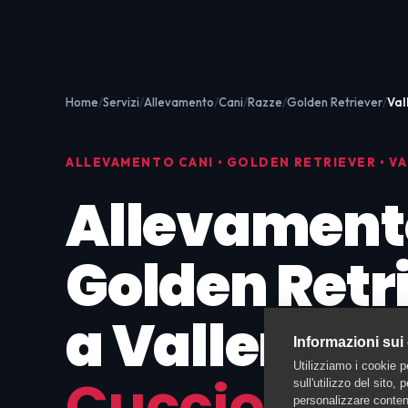
Home
Servizi
Allevamento
Cani
Razze
Golden Retriever
Val
ALLEVAMENTO CANI • GOLDEN RETRIEVER • V
Allevament
Golden Retr
a Vallemagg
Informazioni sui
Utilizziamo i cookie p
Cuccioli co
sull'utilizzo del sito,
personalizzare contenu