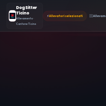
Dog Sitter
Ticino
⚡
Allevatori selezionati
Allevam
Allevamento ·
Cantone Ticino