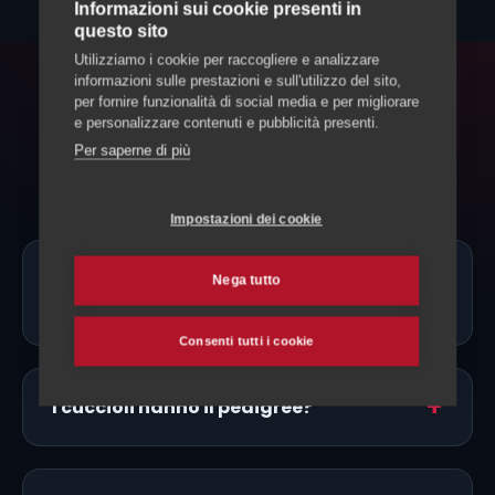
Informazioni sui cookie presenti in
questo sito
Utilizziamo i cookie per raccogliere e analizzare
informazioni sulle prestazioni e sull'utilizzo del sito,
per fornire funzionalità di social media e per migliorare
FAQ
e personalizzare contenuti e pubblicità presenti.
Domande frequenti
Per saperne di più
Impostazioni dei cookie
Ci sono allevatori di Greyhound proprio
Nega tutto
a Leventina?
Consenti tutti i cookie
I cuccioli hanno il pedigree?