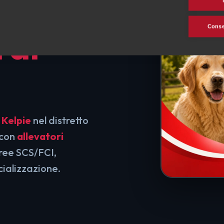
o da
Consen
 di
 Kelpie
nel distretto
 con
allevatori
gree SCS/FCI,
cializzazione.