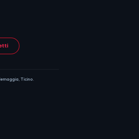
etti
llemaggia, Ticino.