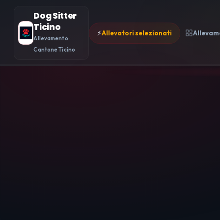
Dog Sitter
Ticino
⚡
Allevatori selezionati
Allevam
Allevamento ·
Cantone Ticino