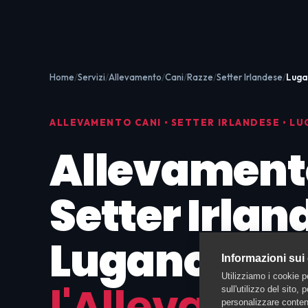
Home
Servizi
Allevamento
Cani
Razze
Setter Irlandese
Luga
ALLEVAMENTO CANI • SETTER IRLANDESE • L
Allevament
Setter Irlan
Lugano:
Tro
Informazioni sui
Utilizziamo i cookie p
l'Allevatore
sull'utilizzo del sito,
personalizzare contenu