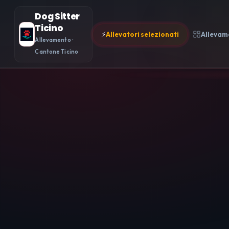
Dog Sitter
Ticino
⚡
Allevatori selezionati
Allevam
Allevamento ·
Cantone Ticino