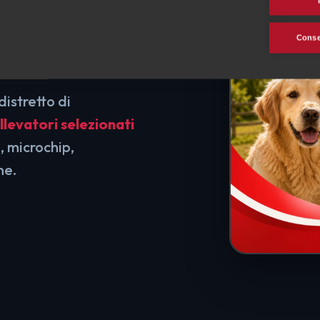
scita
Consen
distretto di
llevatori selezionati
, microchip,
ne.