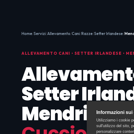
Home
Servizi
Allevamento
Cani
Razze
Setter Irlandese
Mend
ALLEVAMENTO CANI • SETTER IRLANDESE • ME
Allevament
Setter Irlan
Mendrisio:
Informazioni sui
Utilizziamo i cookie p
Cuccioli Seg
sull'utilizzo del sito,
personalizzare contenu