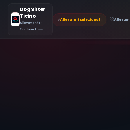
Dog Sitter
Ticino
⚡
Allevatori selezionati
Allevam
Allevamento ·
Cantone Ticino