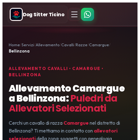
Dog Sitter Ticino
Home
Servizi
Allevamento
Cavalli
Razze
Camargue
Bellinzona
ALLEVAMENTO CAVALLI • CAMARGUE •
BELLINZONA
Allevamento Camargue
a Bellinzona:
Puledri da
Allevatori Selezionati
Cerchi un cavallo di razza
Camargue
nel distretto di
Bellinzona? Ti mettiamo in contatto con
allevatori
selezionati
della zona: soggetti con genealogia