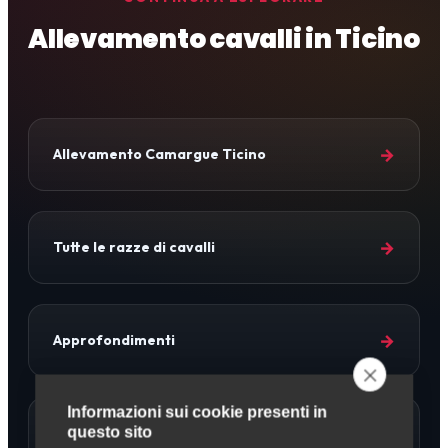
Allevamento cavalli in Ticino
→
Allevamento Camargue Ticino
→
Tutte le razze di cavalli
→
Approfondimenti
Informazioni sui cookie presenti in
→
questo sito
Allevamento Cavalli