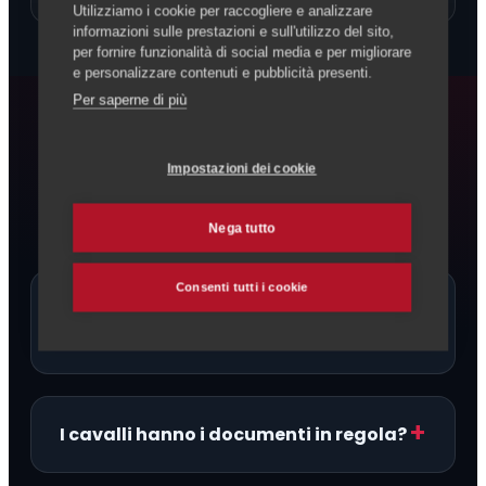
Utilizziamo i cookie per raccogliere e analizzare
informazioni sulle prestazioni e sull'utilizzo del sito,
per fornire funzionalità di social media e per migliorare
e personalizzare contenuti e pubblicità presenti.
Per saperne di più
FAQ
Impostazioni dei cookie
Domande frequenti
Nega tutto
Consenti tutti i cookie
Ci sono allevatori di Camargue
proprio a Bellinzona?
I cavalli hanno i documenti in regola?