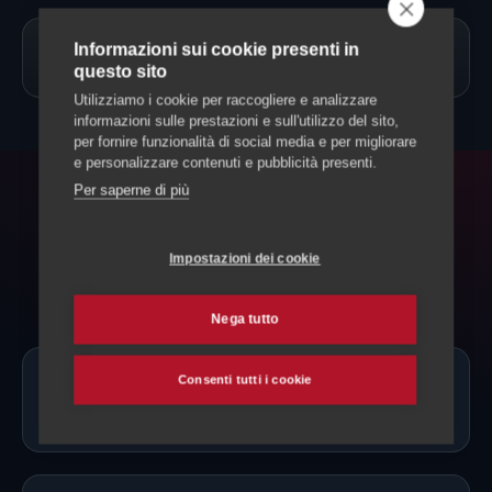
Informazioni sui cookie presenti in
→
Allevamento Cavalli
questo sito
Utilizziamo i cookie per raccogliere e analizzare
informazioni sulle prestazioni e sull'utilizzo del sito,
per fornire funzionalità di social media e per migliorare
e personalizzare contenuti e pubblicità presenti.
Per saperne di più
FAQ
Domande frequenti
Impostazioni dei cookie
Nega tutto
Consenti tutti i cookie
Ci sono allevatori di Maremmano
proprio a Bellinzona?