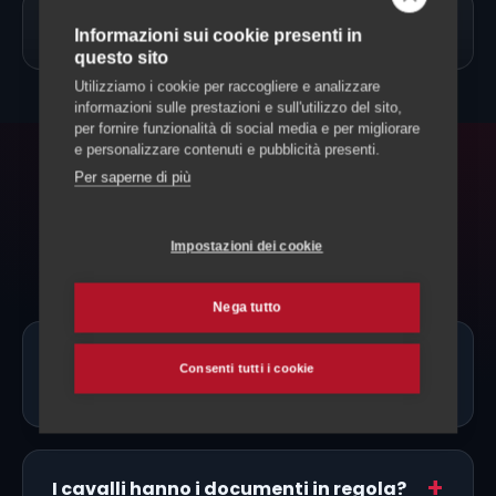
→
Allevamento Cavalli
Informazioni sui cookie presenti in
questo sito
Utilizziamo i cookie per raccogliere e analizzare
informazioni sulle prestazioni e sull'utilizzo del sito,
per fornire funzionalità di social media e per migliorare
e personalizzare contenuti e pubblicità presenti.
Per saperne di più
FAQ
Domande frequenti
Impostazioni dei cookie
Nega tutto
Ci sono allevatori di Percherone proprio
Consenti tutti i cookie
a Leventina?
I cavalli hanno i documenti in regola?