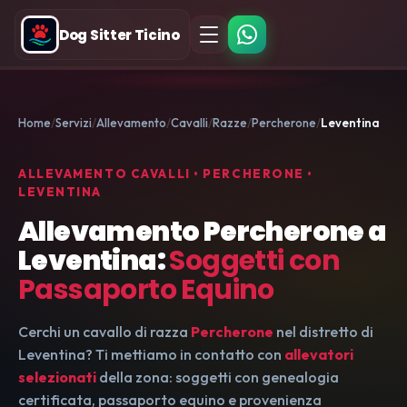
Dog Sitter Ticino
Home
Servizi
Allevamento
Cavalli
Razze
Percherone
Leventina
ALLEVAMENTO CAVALLI • PERCHERONE •
LEVENTINA
Allevamento Percherone a
Leventina:
Soggetti con
Passaporto Equino
Cerchi un cavallo di razza
Percherone
nel distretto di
Leventina? Ti mettiamo in contatto con
allevatori
selezionati
della zona: soggetti con genealogia
certificata, passaporto equino e provenienza