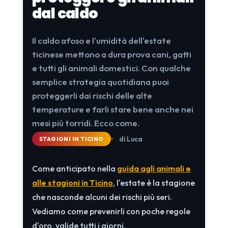
dal caldo
Il caldo afoso e l'umidità dell'estate
ticinese mettono a dura prova cani, gatti
e tutti gli animali domestici. Con qualche
semplice strategia quotidiana puoi
proteggerli dai rischi delle alte
temperature e farli stare bene anche nei
mesi più torridi. Ecco come.
di Luca
STAGIONI IN TICINO
Come anticipato nella
guida agli animali e
alle stagioni in Ticino
, l'estate è la stagione
che nasconde alcuni dei rischi più seri.
Vediamo come prevenirli con poche regole
d'oro, valide tutti i giorni.