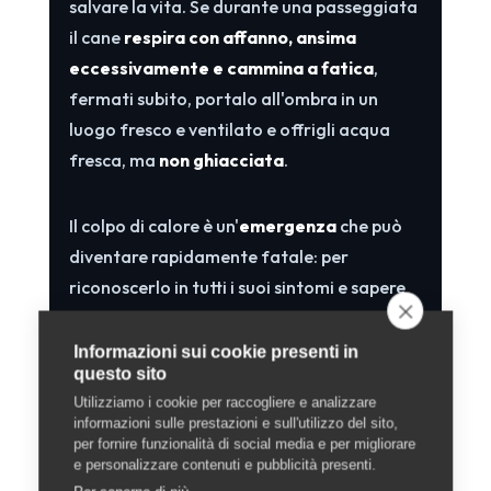
salvare la vita. Se durante una passeggiata
il cane
respira con affanno, ansima
eccessivamente e cammina a fatica
,
fermati subito, portalo all'ombra in un
luogo fresco e ventilato e offrigli acqua
fresca, ma
non ghiacciata
.
Il colpo di calore è un'
emergenza
che può
diventare rapidamente fatale: per
riconoscerlo in tutti i suoi sintomi e sapere
esattamente come intervenire in attesa del
veterinario, consulta la nostra guida
Informazioni sui cookie presenti in
questo sito
dettagliata sul
colpo di calore nel cane
.
Utilizziamo i cookie per raccogliere e analizzare
informazioni sulle prestazioni e sull'utilizzo del sito,
per fornire funzionalità di social media e per migliorare
7. Gatti, piccoli animali e
e personalizzare contenuti e pubblicità presenti.