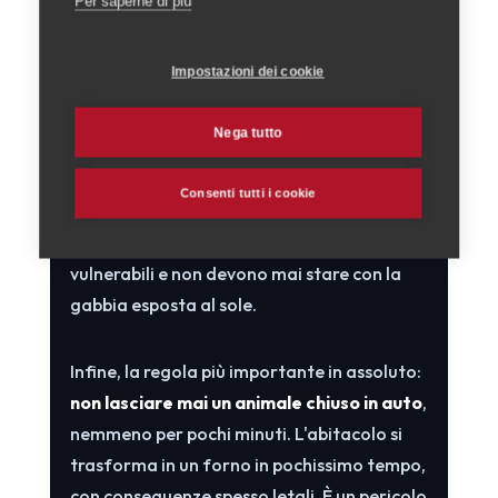
l'auto
Per saperne di più
Il caldo non riguarda solo i cani. I
gatti
Impostazioni dei cookie
tendono a cercare istintivamente gli angoli
più freschi della casa — il pavimento di un
Nega tutto
bagno, l'ombra sotto un mobile — ma vanno
comunque aiutati con acqua sempre
Consenti tutti i cookie
disponibile e zone d'ombra; i
piccoli animali
come roditori e uccelli sono ancora più
vulnerabili e non devono mai stare con la
gabbia esposta al sole.
Infine, la regola più importante in assoluto:
non lasciare mai un animale chiuso in auto
,
nemmeno per pochi minuti. L'abitacolo si
trasforma in un forno in pochissimo tempo,
con conseguenze spesso letali. È un pericolo