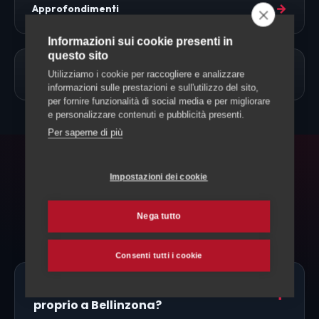
→
Approfondimenti
Informazioni sui cookie presenti in
questo sito
→
Allevamento Cavalli
Utilizziamo i cookie per raccogliere e analizzare
informazioni sulle prestazioni e sull'utilizzo del sito,
per fornire funzionalità di social media e per migliorare
e personalizzare contenuti e pubblicità presenti.
Per saperne di più
FAQ
Impostazioni dei cookie
Domande frequenti
Nega tutto
Consenti tutti i cookie
Ci sono allevatori di Fjord Norvegese
proprio a Bellinzona?