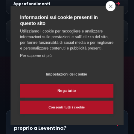
→
Approfondimenti
Informazioni sui cookie presenti in
questo sito
→
Allevamento Cavalli
Utilizziamo i cookie per raccogliere e analizzare
informazioni sulle prestazioni e sull'utilizzo del sito,
per fornire funzionalità di social media e per migliorare
e personalizzare contenuti e pubblicità presenti.
Per saperne di più
FAQ
Impostazioni dei cookie
Domande frequenti
Nega tutto
Consenti tutti i cookie
Ci sono allevatori di Fjord Norvegese
proprio a Leventina?