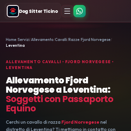
Dog Sitter Ticino
Home
Servizi
Allevamento
Cavalli
Razze
Fjord Norvegese
Leventina
ALLEVAMENTO CAVALLI • FJORD NORVEGESE •
LEVENTINA
Allevamento Fjord
Norvegese a Leventina:
Soggetti con Passaporto
Equino
Cerchi un cavallo di razza
Fjord Norvegese
nel
distretto di Leventina? Ti mettiamo in contatto con