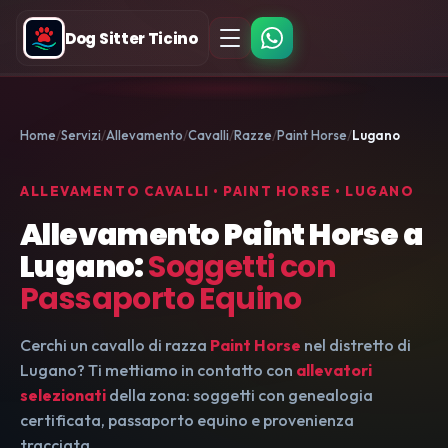
Dog Sitter Ticino
Home
Servizi
Allevamento
Cavalli
Razze
Paint Horse
Lugano
ALLEVAMENTO CAVALLI • PAINT HORSE • LUGANO
Allevamento Paint Horse a
Lugano:
Soggetti con
Passaporto Equino
Cerchi un cavallo di razza
Paint Horse
nel distretto di
Lugano? Ti mettiamo in contatto con
allevatori
selezionati
della zona: soggetti con genealogia
certificata, passaporto equino e provenienza
tracciata.