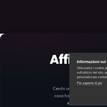
Affida il
Informazioni sui
Utilizziamo i cookie p
sull'utilizzo del sito,
personalizzare contenu
Per saperne di più
Cerchi un dog sitter, una pe
cosa hai bisogno: ti mettiam
senza impegno
; le