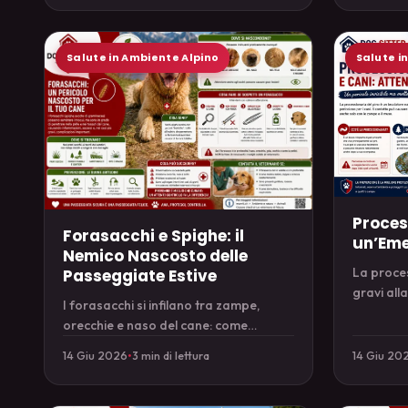
Salute in Ambiente Alpino
Salute i
Proces
Forasacchi e Spighe: il
un’Eme
Nemico Nascosto delle
La proces
Passeggiate Estive
gravi all
I forasacchi si infilano tra zampe,
riconosce
orecchie e naso del cane: come
d'urgenz
prevenirli e cosa fare se ne trovi uno.
14 Giu 2026
•
3 min di lettura
14 Giu 20