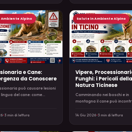
n Ambiente Alpino
Salute in Ambiente Alpino
sionaria e Cane:
Vipere, Processionari
rgenza da Conoscere
Funghi: i Pericoli dell
Natura Ticinese
sionaria può causare lesioni
a lingua del cane: come
Camminando nei boschi e in
rla, prevenirla e intervenire
montagna il cane può incont
a.
vipere, processionaria e fungh
come riconoscerli ed evitarli.
26
•
3 min di lettura
14 Giu 2026
•
3 min di lettura