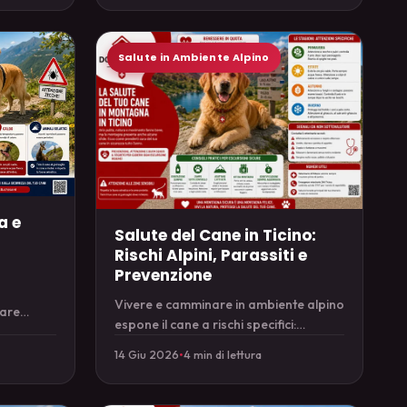
Salute in Ambiente Alpino
a e
Salute del Cane in Ticino:
a
Rischi Alpini, Parassiti e
Prevenzione
Vivere e camminare in ambiente alpino
rare
espone il cane a rischi specifici:
i tossici:
parassiti, vipere, caldo e freddo.
14 Giu 2026
•
4 min di lettura