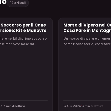
no
12 articoli
 Soccorso per il Cane
Morso di Vipera nel C
n Ambiente Alpino
Salute in Ambiente Alpino
ursione: Kit e Manovre
Cosa Fare in Montag
ere nel kit di primo soccorso
Un morso di vipera è un'eme
 e le manovre base da
come riconoscerlo, cosa fare
 prima di partire per
NON fare mentre raggiungi il
ione.
veterinario.
26
•
3 min di lettura
14 Giu 2026
•
3 min di lettura