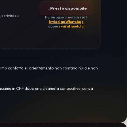
Presto disponibile
, scrivici su
Hai bisogno di noi adesso?
Inviaci un WhatsApp
oppure
vai al modulo
.
 primo contatto e l'orientamento non costano nulla e non
 massima in CHF dopo una chiamata conoscitiva, senza