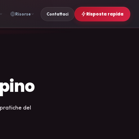
Risposta rapida
Risorse
Contattaci
lpino
 pratiche del