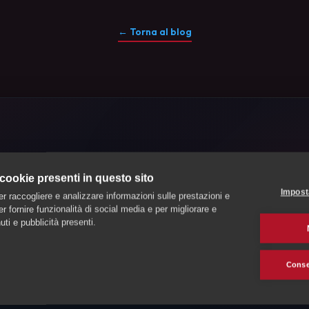
← Torna al blog
 tuo animale a prof
 cookie presenti in questo sito
verificati in
Ticin
Impost
er raccogliere e analizzare informazioni sulle prestazioni e
 per fornire funzionalità di social media e per migliorare e
ti e pubblicità presenti.
nsione, un educatore o un toelettatore di fiducia nel
Can
Consen
o in contatto con professionisti verificati vicino a te. I
 indicazioni di prezzo sono di massima in CHF dopo una 