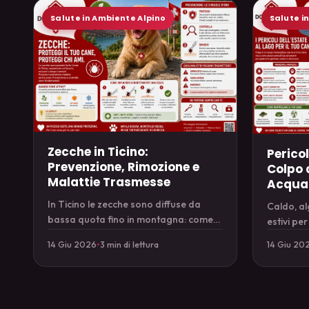
Salute in Ambiente Alpino
Salute i
Zecche in Ticino:
Pericol
Prevenzione, Rimozione e
Colpo d
Malattie Trasmesse
Acqua
In Ticino le zecche sono diffuse da
Caldo, al
bassa quota fino in montagna: come
estivi per 
proteggere il cane, rimuoverle e
come gode
14 Giu 2026
•
3 min di lettura
14 Giu 20
riconoscere le malattie.