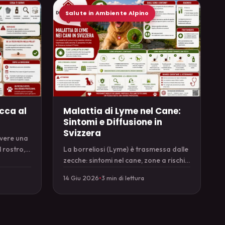
Salute in Ambiente Alpino
Malattia di Lyme nel Cane:
cca al
Sintomi e Diffusione in
Svizzera
overe una
La borreliosi (Lyme) è trasmessa dalle
l rostro,
zecche: sintomi nel cane, zone a rischio
in Svizzera e prevenzione efficace.
14 Giu 2026
•
3 min di lettura