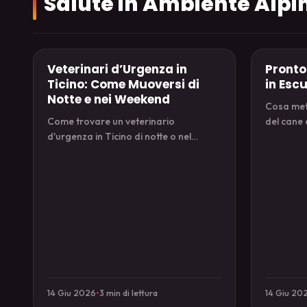
Salute in Ambiente Alpi
Veterinari d’Urgenza in
Pronto
Salute in Ambiente Alpino
Salute i
Ticino: Come Muoversi di
in Esc
Notte e nei Weekend
Cosa mett
Come trovare un veterinario
del cane
d'urgenza in Ticino di notte o nel
conoscere
weekend e organizzarti prima che
un'escurs
l'emergenza accada.
14 Giu 2026
•
3 min di lettura
14 Giu 20