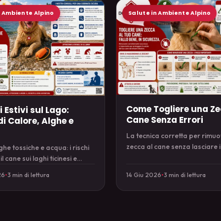
n Ambiente Alpino
Salute in Ambiente Alpino
Come Togliere una Ze
i Estivi sul Lago:
Cane Senza Errori
i Calore, Alghe e
La tecnica corretta per rimu
zecca al cane senza lasciare i
ghe tossiche e acqua: i rischi
gli errori da evitare e quando
il cane sui laghi ticinesi e
preoccuparsi.
rti l'estate in sicurezza.
26
•
3 min di lettura
14 Giu 2026
•
3 min di lettura