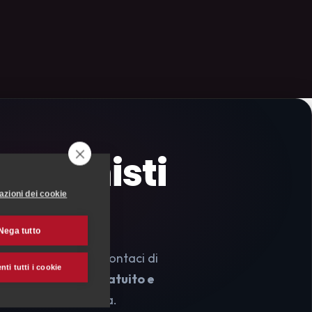
essionisti
o
azioni dei cookie
Nega tutto
tone Ticino
? Raccontaci di
ti tutti i cookie
l primo contatto è
gratuito e
chiamata conoscitiva.